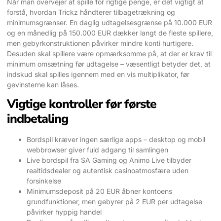
Når man overvejer at spille for rigtige penge, er det vigtigt at
forstå, hvordan Trickz håndterer tilbagetrækning og
minimumsgrænser. En daglig udtagelsesgrænse på 10.000 EUR
og en månedlig på 150.000 EUR dækker langt de fleste spillere,
men gebyrkonstruktionen påvirker mindre konti hurtigere.
Desuden skal spillere være opmærksomme på, at der er krav til
minimum omsætning før udtagelse – væsentligt betyder det, at
indskud skal spilles igennem med en vis multiplikator, før
gevinsterne kan låses.
Vigtige kontroller før første
indbetaling
Bordspil kræver ingen særlige apps – desktop og mobil
webbrowser giver fuld adgang til samlingen
Live bordspil fra SA Gaming og Animo Live tilbyder
realtidsdealer og autentisk casinoatmosfære uden
forsinkelse
Minimumsdeposit på 20 EUR åbner kontoens
grundfunktioner, men gebyrer på 2 EUR per udtagelse
påvirker hyppig handel