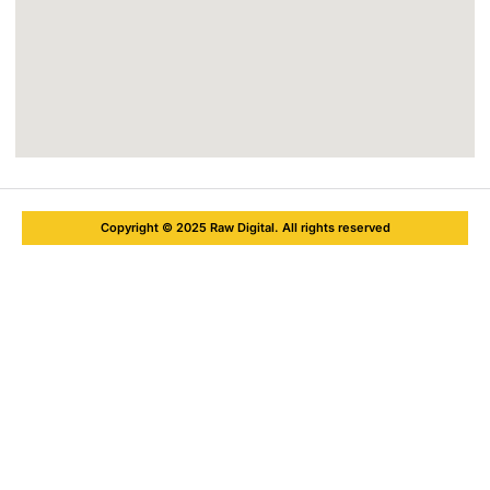
Copyright © 2025 Raw Digital. All rights reserved