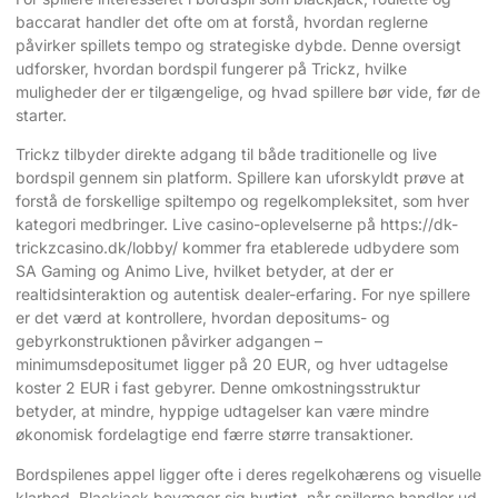
baccarat handler det ofte om at forstå, hvordan reglerne
påvirker spillets tempo og strategiske dybde. Denne oversigt
udforsker, hvordan bordspil fungerer på Trickz, hvilke
muligheder der er tilgængelige, og hvad spillere bør vide, før de
starter.
Trickz tilbyder direkte adgang til både traditionelle og live
bordspil gennem sin platform. Spillere kan uforskyldt prøve at
forstå de forskellige spiltempo og regelkompleksitet, som hver
kategori medbringer. Live casino-oplevelserne på
https://dk-
trickzcasino.dk/lobby/
kommer fra etablerede udbydere som
SA Gaming og Animo Live, hvilket betyder, at der er
realtidsinteraktion og autentisk dealer-erfaring. For nye spillere
er det værd at kontrollere, hvordan depositums- og
gebyrkonstruktionen påvirker adgangen –
minimumsdepositumet ligger på 20 EUR, og hver udtagelse
koster 2 EUR i fast gebyrer. Denne omkostningsstruktur
betyder, at mindre, hyppige udtagelser kan være mindre
økonomisk fordelagtige end færre større transaktioner.
Bordspilenes appel ligger ofte i deres regelkohærens og visuelle
klarhed. Blackjack bevæger sig hurtigt, når spillerne handler ud