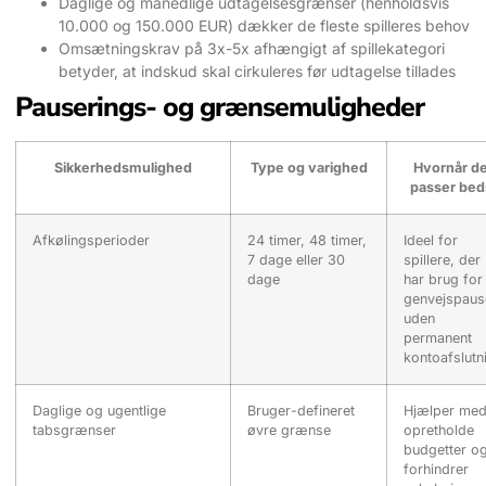
Daglige og månedlige udtagelsesgrænser (henholdsvis
10.000 og 150.000 EUR) dækker de fleste spilleres behov
Omsætningskrav på 3x-5x afhængigt af spillekategori
betyder, at indskud skal cirkuleres før udtagelse tillades
Pauserings- og grænsemuligheder
Sikkerhedsmulighed
Type og varighed
Hvornår d
passer bed
Afkølingsperioder
24 timer, 48 timer,
Ideel for
7 dage eller 30
spillere, der
dage
har brug for
genvejspaus
uden
permanent
kontoafslutn
Daglige og ugentlige
Bruger-defineret
Hjælper med
tabsgrænser
øvre grænse
opretholde
budgetter o
forhindrer