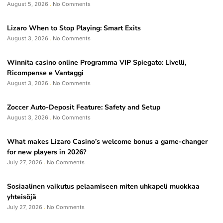
August 5, 2026
No Comments
Lizaro When to Stop Playing: Smart Exits
August 3, 2026
No Comments
Winnita casino online Programma VIP Spiegato: Livelli,
Ricompense e Vantaggi
August 3, 2026
No Comments
Zoccer Auto-Deposit Feature: Safety and Setup
August 3, 2026
No Comments
What makes Lizaro Casino’s welcome bonus a game-changer
for new players in 2026?
July 27, 2026
No Comments
Sosiaalinen vaikutus pelaamiseen miten uhkapeli muokkaa
yhteisöjä
July 27, 2026
No Comments