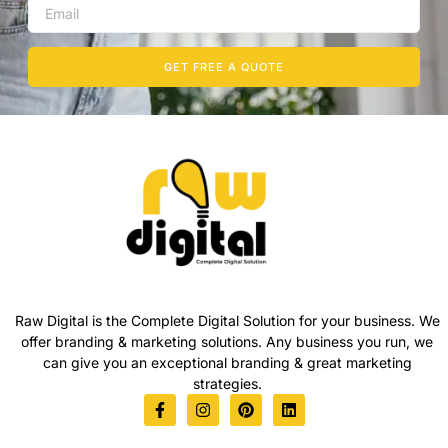
GET FREE A QUOTE
Raw Digital is the Complete Digital Solution for your business. We
offer branding & marketing solutions. Any business you run, we
can give you an exceptional branding & great marketing
strategies.