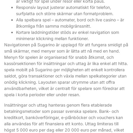
är viktigt för spel under resor eller korta paus.
Responsiv layout justerar automatiskt för telefon,
surfplatta och större skärmar utan formatproblem.
Alla spelbara spel – automater, bord och live casino – är
åtkomliga från samma mobilgränssnitt.
Kortare laddningstider stöds av enkel navigation som
minimerar klickning mellan funktioner.
Navigationen på Sugarino är upplagd för att fungera smidigt på
små skärmar, med menyer som är lätta att nå med en hand.
Menyn för spelen är organiserad för snabb åtkomst, och
kassörsektionen för insättningar och uttag är lika enkel att hitta.
spela mobilt på Sugarino
ger möjligheten att enkelt kontrollera
saldot, göra transaktioner och växla mellan spelkategorier utan
onödig klickning. Layouten sparar utrymme utan att offra
användbarheten, vilket är centralt för spelare som föredrar att
spela i korta perioder eller under resan.
Insättningar och uttag hanteras genom flera etablerade
betalningsmetoder som passar svenska spelare. Bank- och
kreditkort, banköverföringar, e-plånböcker och vouchers kan
alla användas för att finansiera ett konto. Uttag limiteras till
högst 5 000 euro per dag eller 20 000 euro per månad, vilket