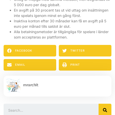
5 000 euro per dag globalt.
En avgift på 30 procent tas ut vid uttag om insättningen
inte spelats igenom minst en gång först.
Inaktiva konton efter 30 månader kan få en avgift på 5
euro per månad tills saldot är slut.
Alla betalningsmetoder är tillgängliga för spelare i länder
som accepteras av plattformen.
FACEBOOK
TWITTER
EMAIL
PRINT
mrarchit