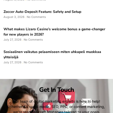
Zoccer Auto-Deposit Feature: Safety and Setup
August 3, 2026
No Comments
What makes Lizaro Casino’s welcome bonus a game-changer
for new players in 2026?
July 27, 2026
No Comments
Sosiaalinen vaikutus pelaamiseen miten uhkapeli muokkaa
yhteisöjä
July 27, 2026
No Comments
Get In Touch
Our team of digital marketing experts is here to help!
Whether it’s social media, SEO, PPC, or content marketing,
we’re ready to craft strategies tailored to your goals.