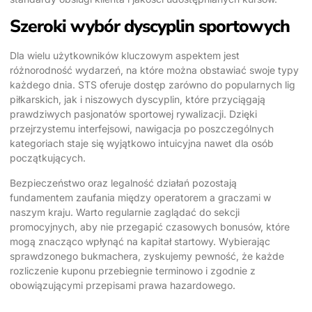
Szeroki wybór dyscyplin sportowych
Dla wielu użytkowników kluczowym aspektem jest
różnorodność wydarzeń, na które można obstawiać swoje typy
każdego dnia. STS oferuje dostęp zarówno do popularnych lig
piłkarskich, jak i niszowych dyscyplin, które przyciągają
prawdziwych pasjonatów sportowej rywalizacji. Dzięki
przejrzystemu interfejsowi, nawigacja po poszczególnych
kategoriach staje się wyjątkowo intuicyjna nawet dla osób
początkujących.
Bezpieczeństwo oraz legalność działań pozostają
fundamentem zaufania między operatorem a graczami w
naszym kraju. Warto regularnie zaglądać do sekcji
promocyjnych, aby nie przegapić czasowych bonusów, które
mogą znacząco wpłynąć na kapitał startowy. Wybierając
sprawdzonego bukmachera, zyskujemy pewność, że każde
rozliczenie kuponu przebiegnie terminowo i zgodnie z
obowiązującymi przepisami prawa hazardowego.