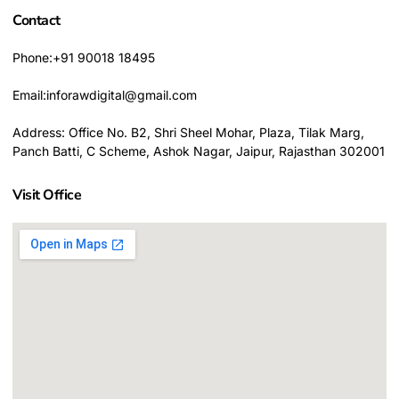
Contact
Phone:+91 90018 18495
Email:inforawdigital@gmail.com
Address: Office No. B2, Shri Sheel Mohar, Plaza, Tilak Marg,
Panch Batti, C Scheme, Ashok Nagar, Jaipur, Rajasthan 302001
Visit Office