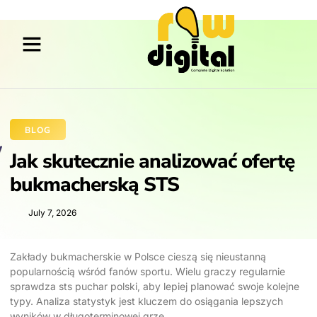
BLOG
Jak skutecznie analizować ofertę
bukmacherską STS
July 7, 2026
Zakłady bukmacherskie w Polsce cieszą się nieustanną
popularnością wśród fanów sportu. Wielu graczy regularnie
sprawdza
sts puchar polski
, aby lepiej planować swoje kolejne
typy. Analiza statystyk jest kluczem do osiągania lepszych
wyników w długoterminowej grze.