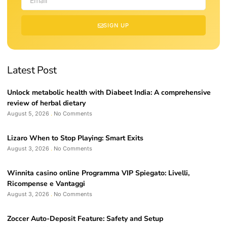
SIGN UP
Latest Post
Unlock metabolic health with Diabeet India: A comprehensive
review of herbal dietary
August 5, 2026
No Comments
Lizaro When to Stop Playing: Smart Exits
August 3, 2026
No Comments
Winnita casino online Programma VIP Spiegato: Livelli,
Ricompense e Vantaggi
August 3, 2026
No Comments
Zoccer Auto-Deposit Feature: Safety and Setup