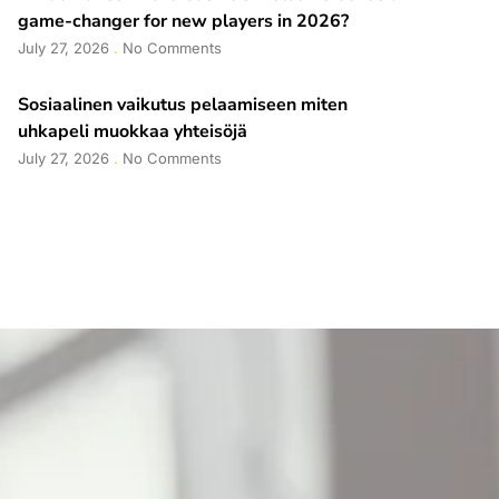
game-changer for new players in 2026?
July 27, 2026
No Comments
Sosiaalinen vaikutus pelaamiseen miten
uhkapeli muokkaa yhteisöjä
July 27, 2026
No Comments