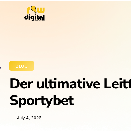
BLOG
Der ultimative Lei
Sportybet
July 4, 2026