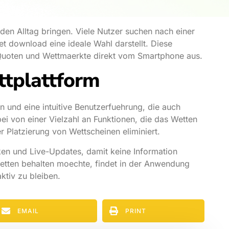
den Alltag bringen. Viele Nutzer suchen nach einer
et download
eine ideale Wahl darstellt. Diese
 Quoten und Wettmaerkte direkt vom Smartphone aus.
ttplattform
 und eine intuitive Benutzerfuehrung, die auch
bei von einer Vielzahl an Funktionen, die das Wetten
r Platzierung von Wettscheinen eliminiert.
ken und Live-Updates, damit keine Information
twetten behalten moechte, findet in der Anwendung
ktiv zu bleiben.
EMAIL
PRINT