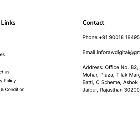
 Links
Contact
Phone:+91 90018 18495
Email:inforawdigital@g
ces
Address: Office No. B2, 
ct us
Mohar, Plaza, Tilak Mar
y Policy
Batti, C Scheme, Ashok 
 & Condition
Jaipur, Rajasthan 30200