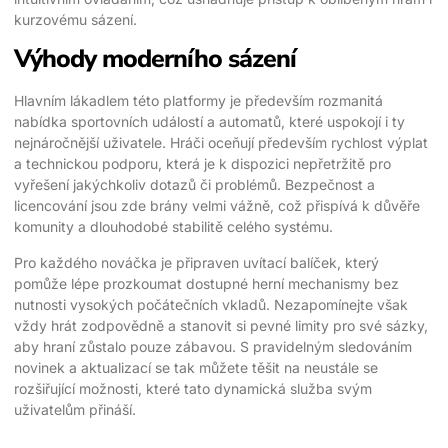
kurzovému sázení.
Výhody moderního sázení
Hlavním lákadlem této platformy je především rozmanitá
nabídka sportovních událostí a automatů, které uspokojí i ty
nejnáročnější uživatele. Hráči oceňují především rychlost výplat
a technickou podporu, která je k dispozici nepřetržitě pro
vyřešení jakýchkoliv dotazů či problémů. Bezpečnost a
licencování jsou zde brány velmi vážně, což přispívá k důvěře
komunity a dlouhodobé stabilitě celého systému.
Pro každého nováčka je připraven uvítací balíček, který
pomůže lépe prozkoumat dostupné herní mechanismy bez
nutnosti vysokých počátečních vkladů. Nezapomínejte však
vždy hrát zodpovědně a stanovit si pevné limity pro své sázky,
aby hraní zůstalo pouze zábavou. S pravidelným sledováním
novinek a aktualizací se tak můžete těšit na neustále se
rozšiřující možnosti, které tato dynamická služba svým
uživatelům přináší.