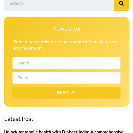
Newsletter
Sign up our newsletter to get update information, news
and free insight.
SIGN UP
Latest Post
Unlock metabolic health with Diabeet India: A comprehensive