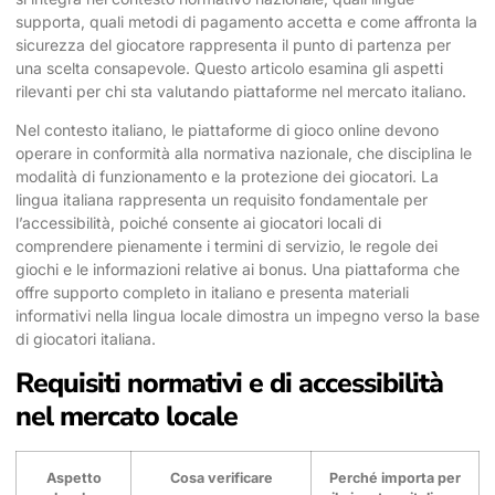
supporta, quali metodi di pagamento accetta e come affronta la
sicurezza del giocatore rappresenta il punto di partenza per
una scelta consapevole. Questo articolo esamina gli aspetti
rilevanti per chi sta valutando piattaforme nel mercato italiano.
Nel contesto italiano, le piattaforme di gioco online devono
operare in conformità alla normativa nazionale, che disciplina le
modalità di funzionamento e la protezione dei giocatori. La
lingua italiana rappresenta un requisito fondamentale per
l’accessibilità, poiché consente ai giocatori locali di
comprendere pienamente i termini di servizio, le regole dei
giochi e le informazioni relative ai bonus. Una piattaforma che
offre supporto completo in italiano e presenta materiali
informativi nella lingua locale dimostra un impegno verso la base
di giocatori italiana.
Requisiti normativi e di accessibilità
nel mercato locale
Aspetto
Cosa verificare
Perché importa per