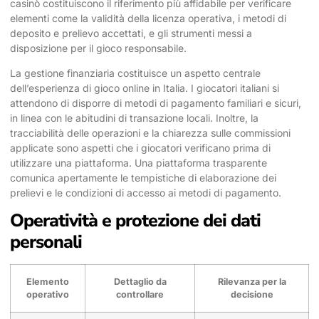
casinò costituiscono il riferimento più affidabile per verificare
elementi come la validità della licenza operativa, i metodi di
deposito e prelievo accettati, e gli strumenti messi a
disposizione per il gioco responsabile.
La gestione finanziaria costituisce un aspetto centrale
dell’esperienza di gioco online in Italia. I giocatori italiani si
attendono di disporre di metodi di pagamento familiari e sicuri,
in linea con le abitudini di transazione locali. Inoltre, la
tracciabilità delle operazioni e la chiarezza sulle commissioni
applicate sono aspetti che i giocatori verificano prima di
utilizzare una piattaforma. Una piattaforma trasparente
comunica apertamente le tempistiche di elaborazione dei
prelievi e le condizioni di accesso ai metodi di pagamento.
Operatività e protezione dei dati
personali
Elemento
Dettaglio da
Rilevanza per la
operativo
controllare
decisione