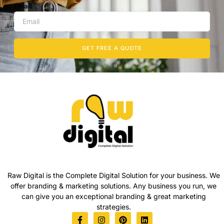
Email
GET FREE A QUOTE
Raw Digital is the Complete Digital Solution for your business. We
offer branding & marketing solutions. Any business you run, we
can give you an exceptional branding & great marketing
strategies.