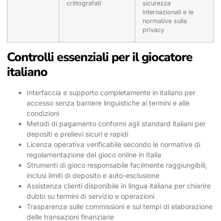
crittografati
sicurezza
internazionali e le
normative sulla
privacy
Controlli essenziali per il giocatore
italiano
Interfaccia e supporto completamente in italiano per
accesso senza barriere linguistiche ai termini e alle
condizioni
Metodi di pagamento conformi agli standard italiani per
depositi e prelievi sicuri e rapidi
Licenza operativa verificabile secondo le normative di
regolamentazione del gioco online in Italia
Strumenti di gioco responsabile facilmente raggiungibili,
inclusi limiti di deposito e auto-esclusione
Assistenza clienti disponibile in lingua italiana per chiarire
dubbi su termini di servizio e operazioni
Trasparenza sulle commissioni e sui tempi di elaborazione
delle transazioni finanziarie