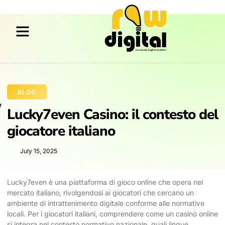
BLOG
Lucky7even Casino: il contesto del
giocatore italiano
July 15, 2025
Lucky7even è una piattaforma di gioco online che opera nel
mercato italiano, rivolgendosi ai giocatori che cercano un
ambiente di intrattenimento digitale conforme alle normative
locali. Per i giocatori italiani, comprendere come un casinò online
si integra nel contesto normativo nazionale, quali lingue