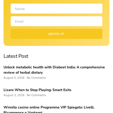
SIGN UP
Latest Post
Unlock metabolic health with Diabeet India: A comprehensive
review of herbal dietary
August 5, 2026
No Comments
Lizaro When to Stop Playing: Smart Exits
August 3, 2026
No Comments
Winnita casino online Programma VIP Spiegato: Livelli,
Ricompense e Vantaggi