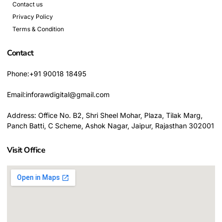
Contact us
Privacy Policy
Terms & Condition
Contact
Phone:+91 90018 18495
Email:inforawdigital@gmail.com
Address: Office No. B2, Shri Sheel Mohar, Plaza, Tilak Marg,
Panch Batti, C Scheme, Ashok Nagar, Jaipur, Rajasthan 302001
Visit Office