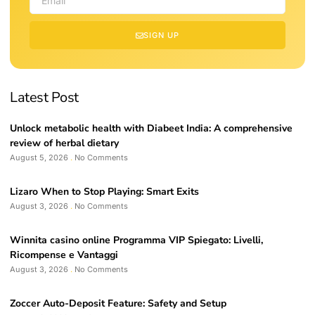
SIGN UP
Latest Post
Unlock metabolic health with Diabeet India: A comprehensive
review of herbal dietary
August 5, 2026
No Comments
Lizaro When to Stop Playing: Smart Exits
August 3, 2026
No Comments
Winnita casino online Programma VIP Spiegato: Livelli,
Ricompense e Vantaggi
August 3, 2026
No Comments
Zoccer Auto-Deposit Feature: Safety and Setup