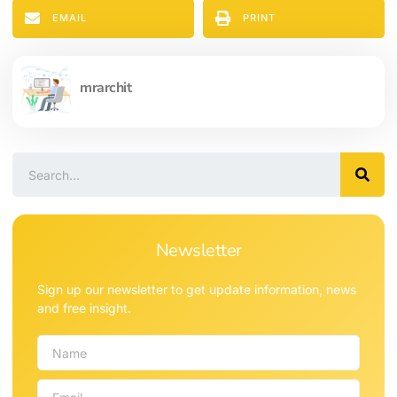
EMAIL
PRINT
mrarchit
Newsletter
Sign up our newsletter to get update information, news
and free insight.