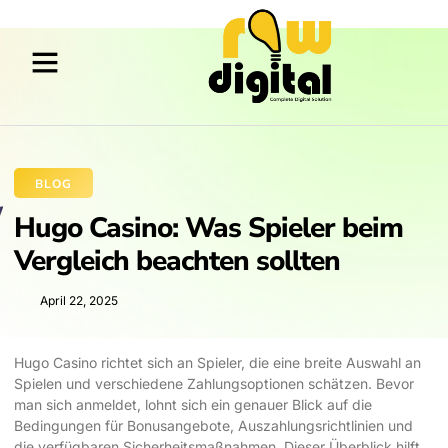
BLOG
Hugo Casino: Was Spieler beim
Vergleich beachten sollten
April 22, 2025
Hugo Casino richtet sich an Spieler, die eine breite Auswahl an
Spielen und verschiedene Zahlungsoptionen schätzen. Bevor
man sich anmeldet, lohnt sich ein genauer Blick auf die
Bedingungen für Bonusangebote, Auszahlungsrichtlinien und
die verfügbaren Sicherheitsmaßnahmen. Dieser Überblick hilft