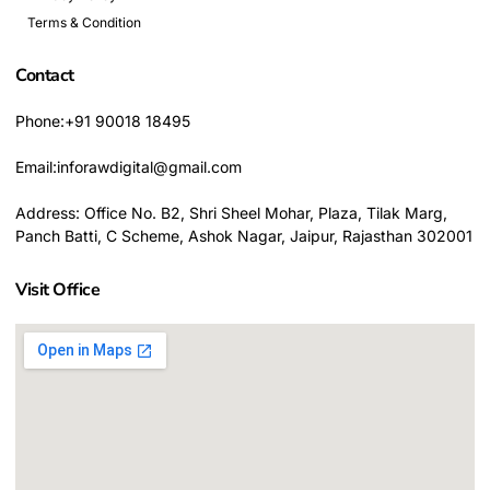
Terms & Condition
Contact
Phone:+91 90018 18495
Email:inforawdigital@gmail.com
Address: Office No. B2, Shri Sheel Mohar, Plaza, Tilak Marg,
Panch Batti, C Scheme, Ashok Nagar, Jaipur, Rajasthan 302001
Visit Office