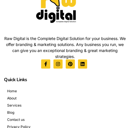
Raw Digital is the Complete Digital Solution for your business. We
offer branding & marketing solutions. Any business you run, we
can give you an exceptional branding & great marketing
strategies.
Quick Links
Home
About
Services
Blog
Contact us
Privacy Policy