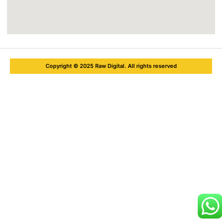
Copyright © 2025 Raw Digital. All rights reserved