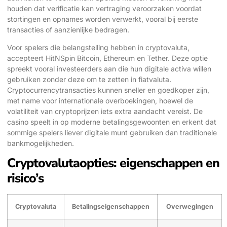
houden dat verificatie kan vertraging veroorzaken voordat
stortingen en opnames worden verwerkt, vooral bij eerste
transacties of aanzienlijke bedragen.
Voor spelers die belangstelling hebben in cryptovaluta,
accepteert HitNSpin Bitcoin, Ethereum en Tether. Deze optie
spreekt vooral investeerders aan die hun digitale activa willen
gebruiken zonder deze om te zetten in fiatvaluta.
Cryptocurrencytransacties kunnen sneller en goedkoper zijn,
met name voor internationale overboekingen, hoewel de
volatiliteit van cryptoprijzen iets extra aandacht vereist. De
casino speelt in op moderne betalingsgewoonten en erkent dat
sommige spelers liever digitale munt gebruiken dan traditionele
bankmogelijkheden.
Cryptovalutaopties: eigenschappen en
risico’s
Cryptovaluta
Betalingseigenschappen
Overwegingen