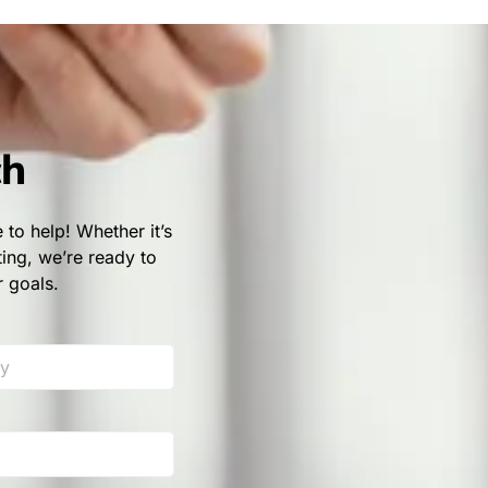
ch
 to help! Whether it’s
ing, we’re ready to
r goals.