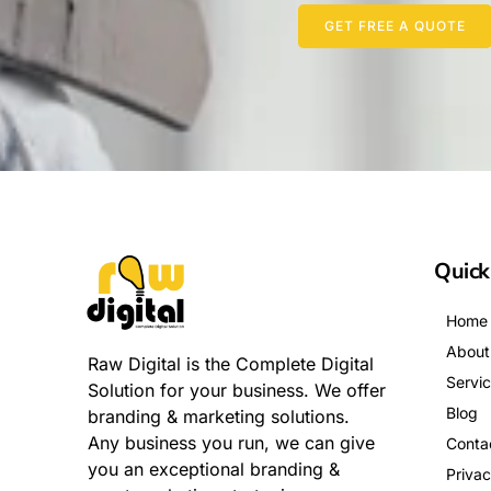
GET FREE A QUOTE
Quick
Home
About
Raw Digital is the Complete Digital
Servi
Solution for your business. We offer
Blog
branding & marketing solutions.
Any business you run, we can give
Conta
you an exceptional branding &
Privac