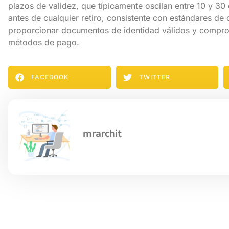
plazos de validez, que típicamente oscilan entre 10 y 30 d
antes de cualquier retiro, consistente con estándares d
proporcionar documentos de identidad válidos y comprob
métodos de pago.
FACEBOOK
TWITTER
mrarchit