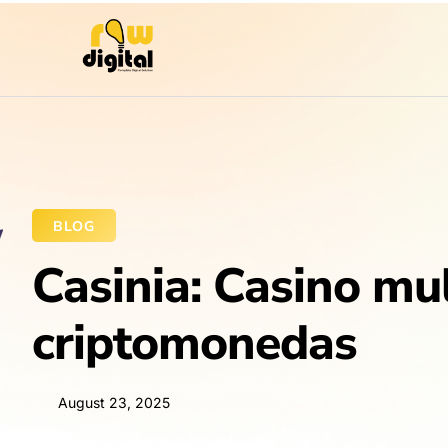
BLOG
Casinia: Casino mu
criptomonedas
August 23, 2025