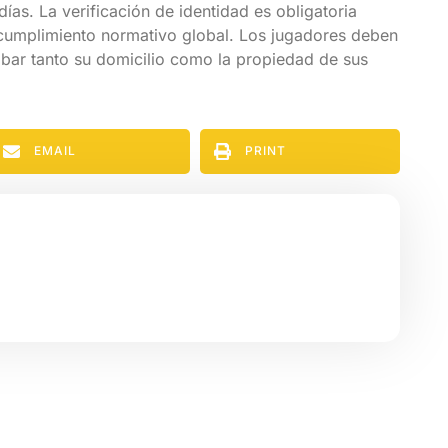
ías. La verificación de identidad es obligatoria
e cumplimiento normativo global. Los jugadores deben
ar tanto su domicilio como la propiedad de sus
EMAIL
PRINT