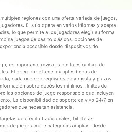
 múltiples regiones con una oferta variada de juegos,
jugadores. El sitio opera en varios idiomas y acepta
das, lo que permite a los jugadores elegir su forma
ombina juegos de casino clásicos, opciones de
 experiencia accesible desde dispositivos de
ego, es importante revisar tanto la estructura de
bles. El operador ofrece múltiples bonos de
eda, cada uno con requisitos de apuesta y plazos
nformación sobre depósitos mínimos, límites de
bre las opciones de juego responsable que incluyen
iento. La disponibilidad de soporte en vivo 24/7 en
ugadores que necesitan asistencia.
arjetas de crédito tradicionales, billeteras
álogo de juegos cubre categorías amplias: desde