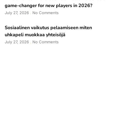
game-changer for new players in 2026?
July 27, 2026
No Comments
Sosiaalinen vaikutus pelaamiseen miten
uhkapeli muokkaa yhteisöjä
July 27, 2026
No Comments