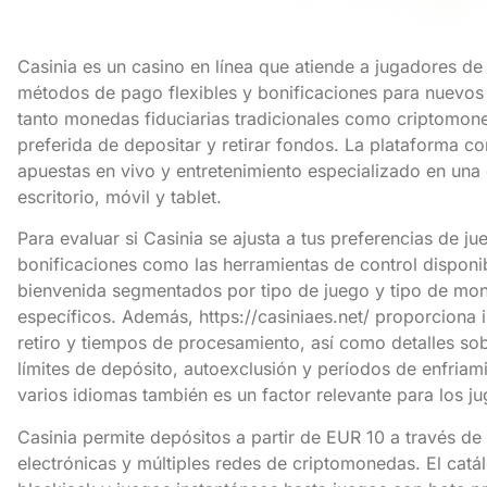
Casinia es un casino en línea que atiende a jugadores de
métodos de pago flexibles y bonificaciones para nuevos 
tanto monedas fiduciarias tradicionales como criptomone
preferida de depositar y retirar fondos. La plataforma c
apuestas en vivo y entretenimiento especializado en una
escritorio, móvil y tablet.
Para evaluar si Casinia se ajusta a tus preferencias de ju
bonificaciones como las herramientas de control disponi
bienvenida segmentados por tipo de juego y tipo de mon
específicos. Además,
https://casiniaes.net/
proporciona i
retiro y tiempos de procesamiento, así como detalles so
límites de depósito, autoexclusión y períodos de enfriam
varios idiomas también es un factor relevante para los j
Casinia permite depósitos a partir de EUR 10 a través de t
electrónicas y múltiples redes de criptomonedas. El cat