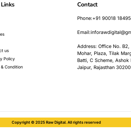
 Links
Contact
Phone:+91 90018 18495
Email:inforawdigital@g
ces
Address: Office No. B2, 
ct us
Mohar, Plaza, Tilak Mar
y Policy
Batti, C Scheme, Ashok 
 & Condition
Jaipur, Rajasthan 30200
Copyright © 2025 Raw Digital. All rights reserved