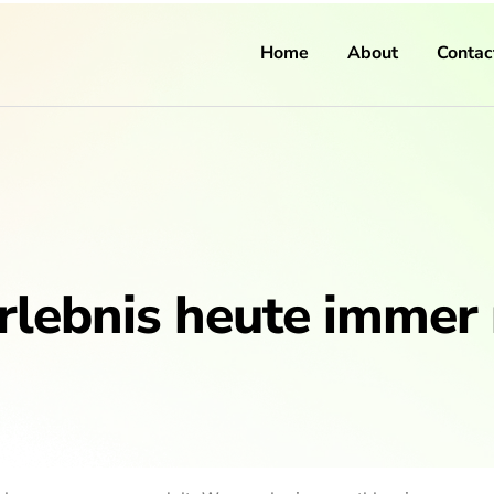
Home
About
Contac
lebnis heute immer 