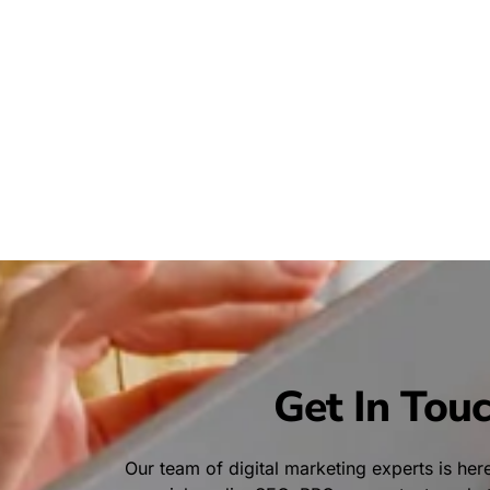
Get In Tou
Our team of digital marketing experts is here