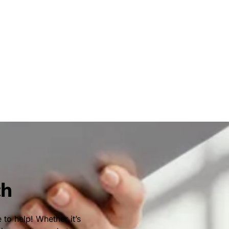
ch
 to help! Whether it’s