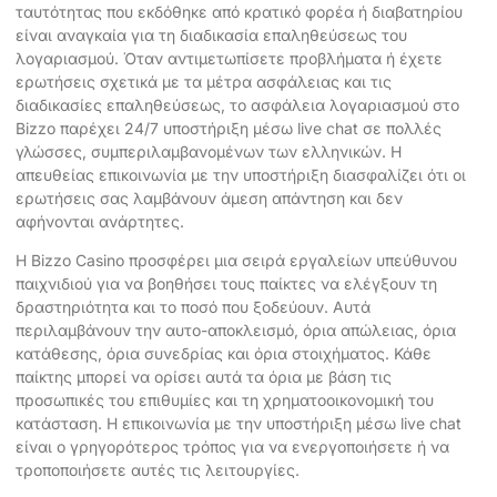
ταυτότητας που εκδόθηκε από κρατικό φορέα ή διαβατηρίου
είναι αναγκαία για τη διαδικασία επαληθεύσεως του
λογαριασμού. Όταν αντιμετωπίσετε προβλήματα ή έχετε
ερωτήσεις σχετικά με τα μέτρα ασφάλειας και τις
διαδικασίες επαληθεύσεως, το
ασφάλεια λογαριασμού στο
Bizzo
παρέχει 24/7 υποστήριξη μέσω live chat σε πολλές
γλώσσες, συμπεριλαμβανομένων των ελληνικών. Η
απευθείας επικοινωνία με την υποστήριξη διασφαλίζει ότι οι
ερωτήσεις σας λαμβάνουν άμεση απάντηση και δεν
αφήνονται ανάρτητες.
Η Bizzo Casino προσφέρει μια σειρά εργαλείων υπεύθυνου
παιχνιδιού για να βοηθήσει τους παίκτες να ελέγξουν τη
δραστηριότητα και το ποσό που ξοδεύουν. Αυτά
περιλαμβάνουν την αυτο-αποκλεισμό, όρια απώλειας, όρια
κατάθεσης, όρια συνεδρίας και όρια στοιχήματος. Κάθε
παίκτης μπορεί να ορίσει αυτά τα όρια με βάση τις
προσωπικές του επιθυμίες και τη χρηματοοικονομική του
κατάσταση. Η επικοινωνία με την υποστήριξη μέσω live chat
είναι ο γρηγορότερος τρόπος για να ενεργοποιήσετε ή να
τροποποιήσετε αυτές τις λειτουργίες.