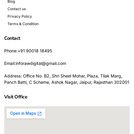
Blog
Contact us
Privacy Policy
Terms & Condition
Contact
Phone:+91 90018 18495
Email:inforawdigital@gmail.com
Address: Office No. B2, Shri Sheel Mohar, Plaza, Tilak Marg,
Panch Batti, C Scheme, Ashok Nagar, Jaipur, Rajasthan 302001
Visit Office