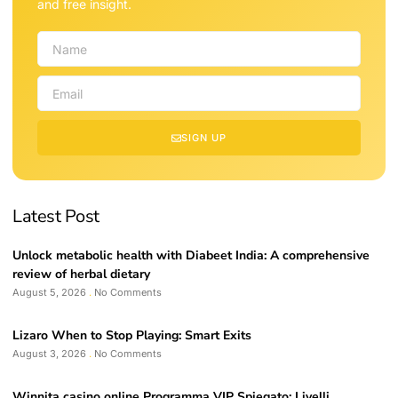
and free insight.
SIGN UP
Latest Post
Unlock metabolic health with Diabeet India: A comprehensive
review of herbal dietary
August 5, 2026
No Comments
Lizaro When to Stop Playing: Smart Exits
August 3, 2026
No Comments
Winnita casino online Programma VIP Spiegato: Livelli,