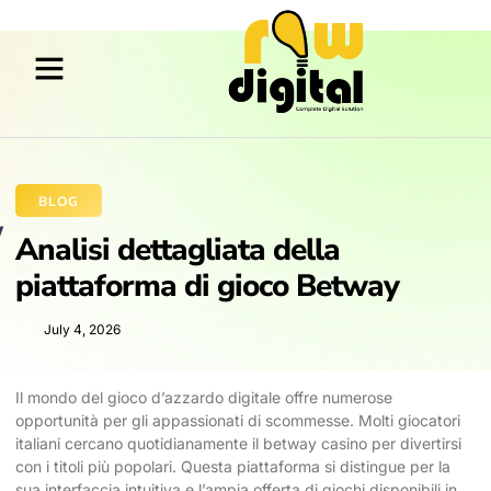
BLOG
Analisi dettagliata della
piattaforma di gioco Betway
July 4, 2026
Il mondo del gioco d’azzardo digitale offre numerose
opportunità per gli appassionati di scommesse. Molti giocatori
italiani cercano quotidianamente il
betway casino
per divertirsi
con i titoli più popolari. Questa piattaforma si distingue per la
sua interfaccia intuitiva e l’ampia offerta di giochi disponibili in